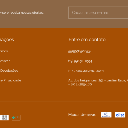
-se e receba nossas ofertas.
mações
Entre em contato
omos
5519998506534
omprar
(19) 99850-6534
e Devoluções
mkt.kacau@gmail.com
 de Privacidade
Av. dos Imigrantes, 291 - Jardim Italia,
- SP, 13289-186
Meios de envio