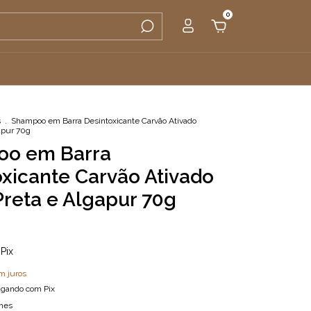
0
s
.
Shampoo em Barra Desintoxicante Carvão Ativado
gapur 70g
o em Barra
xicante Carvão Ativado
Preta e Algapur 70g
Pix
m juros
gando com Pix
lhes