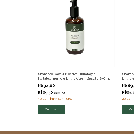
Shampoo Kacau Bioativo Hidratação
Shampo
Fortalecimento e Brilho Clean Beauty 250ml
Brilho
R$94,00
R$89
R$89,30
R$85,
com
Pix
3
x
de
R$31,33
sem juros
2
x
de
R