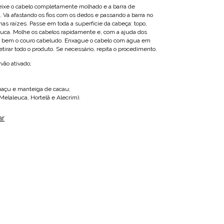
eixe o cabelo completamente molhado e a barra de
á afastando os fios com os dedos e passando a barra no
as raízes. Passe em toda a superfície da cabeça: topo,
 nuca. Molhe os cabelos rapidamente e, com a ajuda dos
 bem o couro cabeludo. Enxague o cabelo com água em
tirar todo o produto. Se necessário, repita o procedimento.
vão ativado;
açu e manteiga de cacau;
Melaleuca, Hortelã e Alecrim).
ar