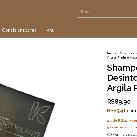
Condicionadores
Kits
Início
.
Shampoo
Argila Preta e Al
Shampo
Desinto
Argila 
R$89,90
R$85,41
com
2
x de
R$44,95
se
5% de desconto
pa
Ver mais deta