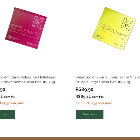
o em Barra Relaxante Hidratação
Shampoo em Barra Energizante Vitali
 e Relaxamento Clean Beauty 70g
Brilho e Força Clean Beauty 70g
,90
R$89,90
41
R$85,41
com
Pix
com
Pix
$44,95
sem juros
2
x
de
R$44,95
sem juros