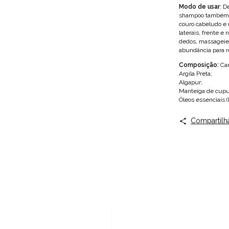
Modo de usar
: D
shampoo também. V
couro cabeludo e n
laterais, frente e
dedos, massageie
abundância para re
Composição:
Car
Argila Preta;
Algapur;
Manteiga de cupu
Óleos essenciais (
Compartilh