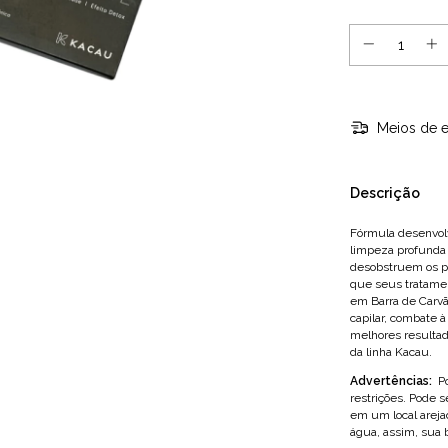
Meios de e
Descrição
Fórmula desenvol
limpeza profunda e
desobstruem os p
que seus tratame
em Barra de Carvã
capilar, combate à
melhores resultad
da linha Kacau.
Advertências:
Po
restrições. Pode 
em um local areja
água, assim, sua 