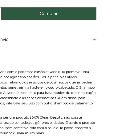
nvio
vida com o poderoso carvão ativado que promove uma
 não agressiva aos fios. Seus princípios ativos
oros, retirando os resíduos de cosméticos que impedem
ntos penetrem na haste e no couro cabeludo. O Shampoo
o Ativado é excelente para tratamentos de desintoxicação
 oleosidade e as capas cosméticas. Além disso, para
os, intercale seu uso com outro shampoo de tratamento
r ser um produto 100% Clean Beauty, não possui
ser usado por todos os gêneros e idades. Guarde o produto
do, sem contato direto com o sol e que possa escorrer a
barrinha durará muito mais.