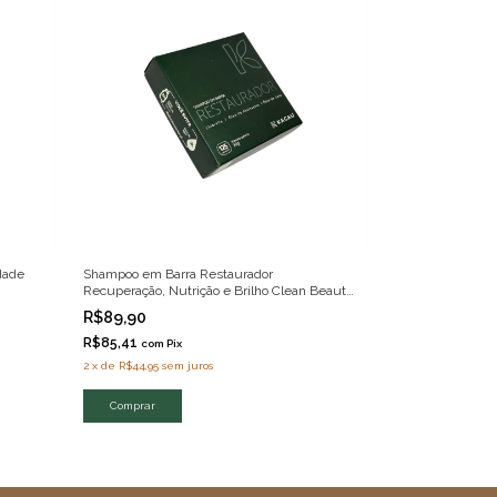
dade
Shampoo em Barra Restaurador
Recuperação, Nutrição e Brilho Clean Beauty
70g
R$89,90
R$85,41
com
Pix
2
x
de
R$44,95
sem juros