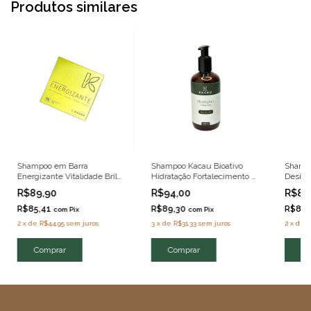
Produtos similares
Shampoo em Barra
Shampoo Kacau Bioativo
Shamp
Energizante Vitalidade Brilho
Hidratação Fortalecimento e
Desint
e Força Clean Beauty 70g
Brilho Clean Beauty 250ml
Ativado
R$89,90
R$94,00
R$89
Algapu
R$85,41
R$89,30
R$85,
com
Pix
com
Pix
2
x
de
R$44,95
sem juros
3
x
de
R$31,33
sem juros
2
x
de
R