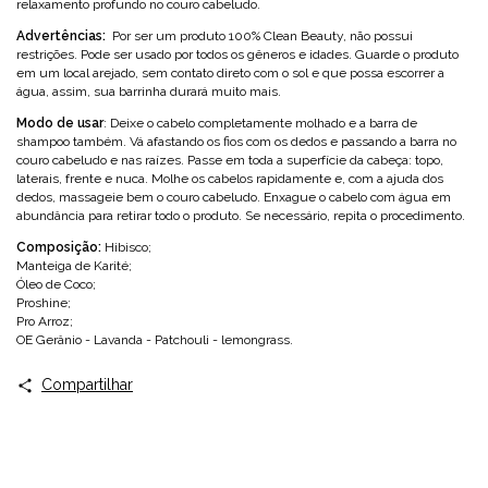
relaxamento profundo no couro cabeludo.
Advertências:
Por ser um produto 100% Clean Beauty, não possui
restrições. Pode ser usado por todos os gêneros e idades. Guarde o produto
em um local arejado, sem contato direto com o sol e que possa escorrer a
água, assim, sua barrinha durará muito mais.
Modo de usar
: Deixe o cabelo completamente molhado e a barra de
shampoo também. Vá afastando os fios com os dedos e passando a barra no
couro cabeludo e nas raízes. Passe em toda a superfície da cabeça: topo,
laterais, frente e nuca. Molhe os cabelos rapidamente e, com a ajuda dos
dedos, massageie bem o couro cabeludo. Enxague o cabelo com água em
abundância para retirar todo o produto. Se necessário, repita o procedimento.
Composição:
Hibisco;
Manteiga de Karité;
Óleo de Coco;
Proshine;
Pro Arroz;
OE Gerânio - Lavanda - Patchouli - lemongrass.
Compartilhar