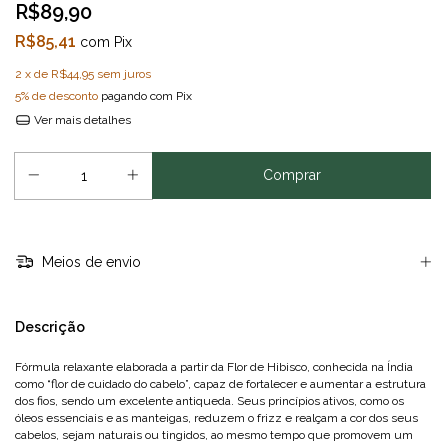
R$89,90
R$85,41
com
Pix
2
x de
R$44,95
sem juros
5% de desconto
pagando com Pix
Ver mais detalhes
Meios de envio
Descrição
Fórmula relaxante elaborada a partir da Flor de Hibisco, conhecida na Índia
como “flor de cuidado do cabelo”, capaz de fortalecer e aumentar a estrutura
dos fios, sendo um excelente antiqueda. Seus princípios ativos, como os
óleos essenciais e as manteigas, reduzem o frizz e realçam a cor dos seus
cabelos, sejam naturais ou tingidos, ao mesmo tempo que promovem um